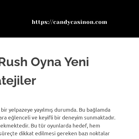
Rush Oyna Yeni
tejiler
 bir yelpazeye yayılmış durumda. Bu bağlamda
ra eğlenceli ve keyifli bir deneyim sunmaktadır.
at çekmektedir. Bu tür oyunlarda hedef, hem
üreçte dikkat edilmesi gereken bazı noktalar