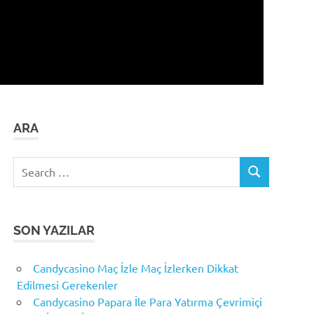
ARA
Search
SEARCH
for:
SON YAZILAR
Candycasino Maç İzle Maç İzlerken Dikkat
Edilmesi Gerekenler
Candycasino Papara İle Para Yatırma Çevrimiçi