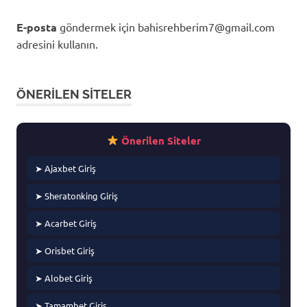
E-posta
göndermek için
bahisrehberim7@gmail.com
adresini kullanın.
ÖNERILEN SITELER
Önerilen Siteler
➤ Ajaxbet Giriş
➤ Sheratonking Giriş
➤ Acarbet Giriş
➤ Orisbet Giriş
➤ Alobet Giriş
➤ Tamambet Giriş