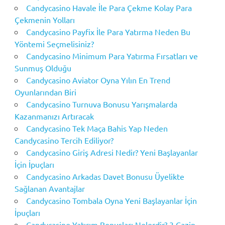
Candycasino Havale İle Para Çekme Kolay Para
Çekmenin Yolları
Candycasino Payfix İle Para Yatırma Neden Bu
Yöntemi Seçmelisiniz?
Candycasino Minimum Para Yatırma Fırsatları ve
Sunmuş Olduğu
Candycasino Aviator Oyna Yılın En Trend
Oyunlarından Biri
Candycasino Turnuva Bonusu Yarışmalarda
Kazanmanızı Artıracak
Candycasino Tek Maça Bahis Yap Neden
Candycasino Tercih Ediliyor?
Candycasino Giriş Adresi Nedir? Yeni Başlayanlar
İçin İpuçları
Candycasino Arkadas Davet Bonusu Üyelikte
Sağlanan Avantajlar
Candycasino Tombala Oyna Yeni Başlayanlar İçin
İpuçları
Candycasino Yatırım Bonusları Nelerdir? 3 Cazip