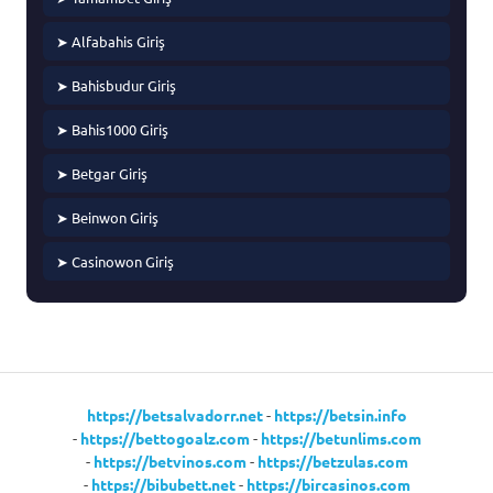
➤ Alfabahis Giriş
➤ Bahisbudur Giriş
➤ Bahis1000 Giriş
➤ Betgar Giriş
➤ Beinwon Giriş
➤ Casinowon Giriş
https://betsalvadorr.net
-
https://betsin.info
-
https://bettogoalz.com
-
https://betunlims.com
-
https://betvinos.com
-
https://betzulas.com
-
https://bibubett.net
-
https://bircasinos.com