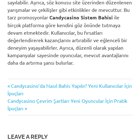
sayılabilir. Ayrıca, söz konusu site üzerinden düzenlenen
yarışmalar ve çekilişler gibi etkinlikler de mevcuttur. Bu
tarz promosyonlar
Candycasino Sistem Bahisi
ile
birçok platforma göre kendini göz önünde tutmaya
devam etmektedir. Kullanıcılar, bu fırsatları
değerlendirerek kazançlarını artırabilir ve eğlenceli bir
deneyim yaşayabilirler. Ayrıca, düzenli olarak yapılan
kampanyalar sayesinde oyuncular, mevcut avantajlarını
daha da artırma şansı bulurlar.
Bahis
Previous
Yazı
Candycasino’da Nasıl Bahis Yapılır? Yeni Kullanıcılar İçin
Güvenliği
Post:
İpuçları
gezinmesi
Çevrimiçi
Next
Candycasino Çevrim Şartları Yeni Oyuncular İçin Pratik
Bahis
Post:
İpuçları
Kullanıcı
verileri
LEAVE A REPLY