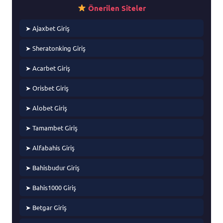
Önerilen Siteler
➤ Ajaxbet Giriş
➤ Sheratonking Giriş
➤ Acarbet Giriş
➤ Orisbet Giriş
➤ Alobet Giriş
➤ Tamambet Giriş
➤ Alfabahis Giriş
➤ Bahisbudur Giriş
➤ Bahis1000 Giriş
➤ Betgar Giriş