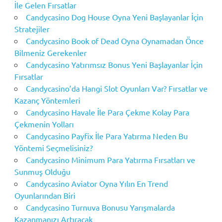
İle Gelen Fırsatlar
Candycasino Dog House Oyna Yeni Başlayanlar İçin
Stratejiler
Candycasino Book of Dead Oyna Oynamadan Önce
Bilmeniz Gerekenler
Candycasino Yatırımsız Bonus Yeni Başlayanlar İçin
Fırsatlar
Candycasino’da Hangi Slot Oyunları Var? Fırsatlar ve
Kazanç Yöntemleri
Candycasino Havale İle Para Çekme Kolay Para
Çekmenin Yolları
Candycasino Payfix İle Para Yatırma Neden Bu
Yöntemi Seçmelisiniz?
Candycasino Minimum Para Yatırma Fırsatları ve
Sunmuş Olduğu
Candycasino Aviator Oyna Yılın En Trend
Oyunlarından Biri
Candycasino Turnuva Bonusu Yarışmalarda
Kazanmanızı Artıracak