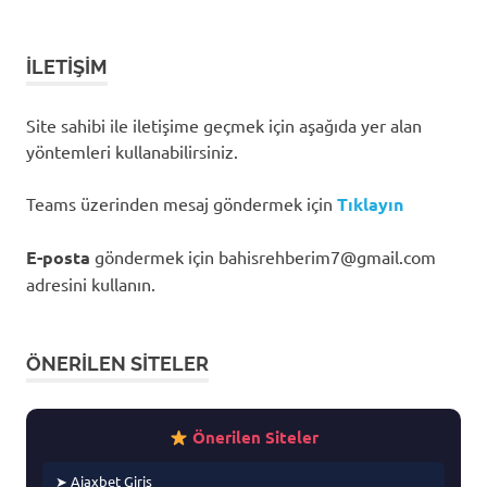
İLETIŞIM
Site sahibi ile iletişime geçmek için aşağıda yer alan
yöntemleri kullanabilirsiniz.
Teams üzerinden mesaj göndermek için
Tıklayın
E-posta
göndermek için
bahisrehberim7@gmail.com
adresini kullanın.
ÖNERILEN SITELER
Önerilen Siteler
➤ Ajaxbet Giriş