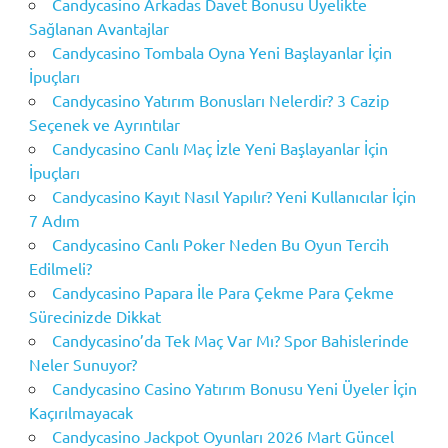
Candycasino Arkadas Davet Bonusu Üyelikte
Sağlanan Avantajlar
Candycasino Tombala Oyna Yeni Başlayanlar İçin
İpuçları
Candycasino Yatırım Bonusları Nelerdir? 3 Cazip
Seçenek ve Ayrıntılar
Candycasino Canlı Maç İzle Yeni Başlayanlar İçin
İpuçları
Candycasino Kayıt Nasıl Yapılır? Yeni Kullanıcılar İçin
7 Adım
Candycasino Canlı Poker Neden Bu Oyun Tercih
Edilmeli?
Candycasino Papara İle Para Çekme Para Çekme
Sürecinizde Dikkat
Candycasino’da Tek Maç Var Mı? Spor Bahislerinde
Neler Sunuyor?
Candycasino Casino Yatırım Bonusu Yeni Üyeler İçin
Kaçırılmayacak
Candycasino Jackpot Oyunları 2026 Mart Güncel