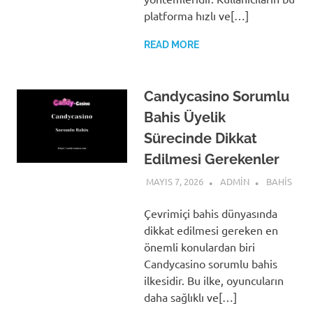
platforma hızlı ve[…]
READ MORE
Candycasino Sorumlu
Bahis Üyelik
Sürecinde Dikkat
Edilmesi Gerekenler
MAYIS 7, 2026
ADMIN
BAHIS
Çevrimiçi bahis dünyasında
dikkat edilmesi gereken en
önemli konulardan biri
Candycasino sorumlu bahis
ilkesidir. Bu ilke, oyuncuların
daha sağlıklı ve[…]