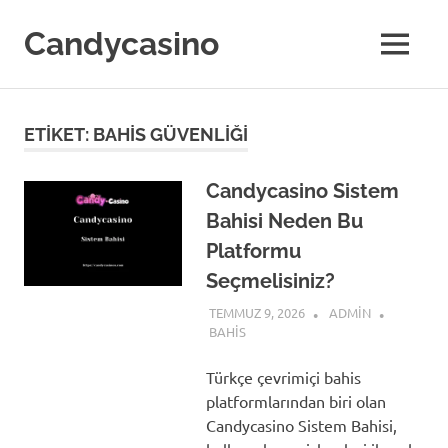
Skip
to
Candycasino
MENU
content
ETIKET:
BAHIS GÜVENLIĞI
Candycasino Sistem
Bahisi Neden Bu
Platformu
Seçmelisiniz?
TEMMUZ 9, 2026
ADMIN
BAHIS
Türkçe çevrimiçi bahis
platformlarından biri olan
Candycasino Sistem Bahisi,