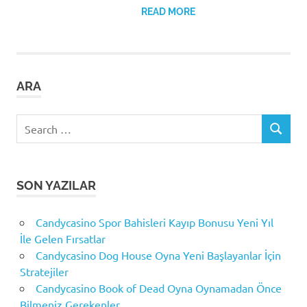
READ MORE
ARA
Search
SEARCH
for:
SON YAZILAR
Candycasino Spor Bahisleri Kayıp Bonusu Yeni Yıl
İle Gelen Fırsatlar
Candycasino Dog House Oyna Yeni Başlayanlar İçin
Stratejiler
Candycasino Book of Dead Oyna Oynamadan Önce
Bilmeniz Gerekenler