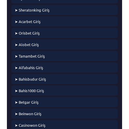
➤ Sheratonking Giriş
➤ Acarbet Giriş
➤ Orisbet Giriş
➤ Alobet Giriş
➤ Tamambet Giriş
➤ Alfabahis Giriş
➤ Bahisbudur Giriş
➤ Bahis1000 Giriş
➤ Betgar Giriş
➤ Beinwon Giriş
➤ Casinowon Giriş