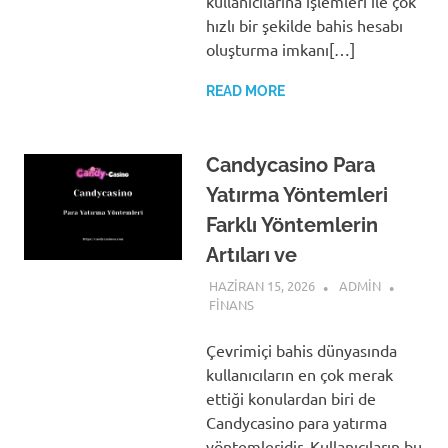
kullanıcılarına işlemleri ile çok
hızlı bir şekilde bahis hesabı
oluşturma imkanı[…]
READ MORE
Candycasino Para
Yatırma Yöntemleri
Farklı Yöntemlerin
Artıları ve
HAZIRAN 15, 2026
ADMIN
FINANS
Çevrimiçi bahis dünyasında
kullanıcıların en çok merak
ettiği konulardan biri de
Candycasino para yatırma
yöntemleridir. Kullanıcıların bu