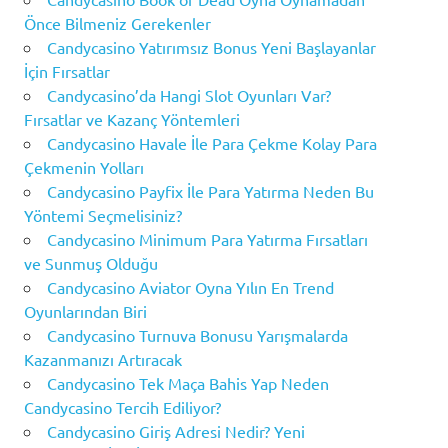
Önce Bilmeniz Gerekenler
Candycasino Yatırımsız Bonus Yeni Başlayanlar
İçin Fırsatlar
Candycasino’da Hangi Slot Oyunları Var?
Fırsatlar ve Kazanç Yöntemleri
Candycasino Havale İle Para Çekme Kolay Para
Çekmenin Yolları
Candycasino Payfix İle Para Yatırma Neden Bu
Yöntemi Seçmelisiniz?
Candycasino Minimum Para Yatırma Fırsatları
ve Sunmuş Olduğu
Candycasino Aviator Oyna Yılın En Trend
Oyunlarından Biri
Candycasino Turnuva Bonusu Yarışmalarda
Kazanmanızı Artıracak
Candycasino Tek Maça Bahis Yap Neden
Candycasino Tercih Ediliyor?
Candycasino Giriş Adresi Nedir? Yeni