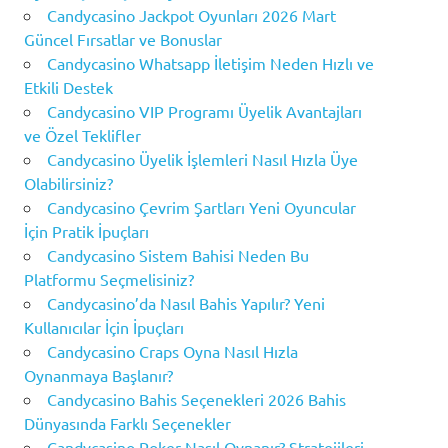
Candycasino Jackpot Oyunları 2026 Mart
Güncel Fırsatlar ve Bonuslar
Candycasino Whatsapp İletişim Neden Hızlı ve
Etkili Destek
Candycasino VIP Programı Üyelik Avantajları
ve Özel Teklifler
Candycasino Üyelik İşlemleri Nasıl Hızla Üye
Olabilirsiniz?
Candycasino Çevrim Şartları Yeni Oyuncular
İçin Pratik İpuçları
Candycasino Sistem Bahisi Neden Bu
Platformu Seçmelisiniz?
Candycasino’da Nasıl Bahis Yapılır? Yeni
Kullanıcılar İçin İpuçları
Candycasino Craps Oyna Nasıl Hızla
Oynanmaya Başlanır?
Candycasino Bahis Seçenekleri 2026 Bahis
Dünyasında Farklı Seçenekler
Candycasino Poker Nasıl Oynanır? Stratejileri