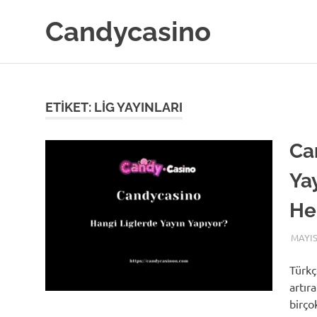
Skip
Candycasino
to
content
ETIKET:
LIG YAYINLARI
Ca
Ya
He
MAYIS
Türkç
artır
birço