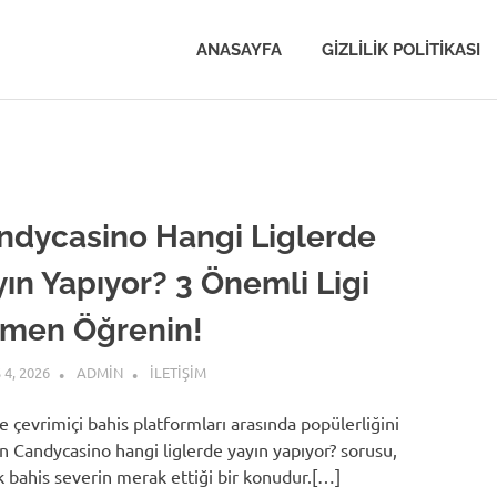
ANASAYFA
GIZLILIK POLITIKASI
ndycasino Hangi Liglerde
yın Yapıyor? 3 Önemli Ligi
men Öğrenin!
 4, 2026
ADMIN
İLETIŞIM
e çevrimiçi bahis platformları arasında popülerliğini
an Candycasino hangi liglerde yayın yapıyor? sorusu,
k bahis severin merak ettiği bir konudur.[…]