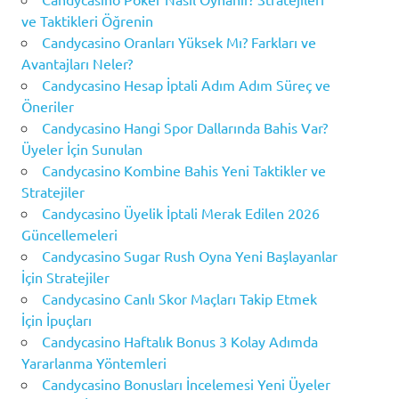
ve Taktikleri Öğrenin
Candycasino Oranları Yüksek Mı? Farkları ve
Avantajları Neler?
Candycasino Hesap İptali Adım Adım Süreç ve
Öneriler
Candycasino Hangi Spor Dallarında Bahis Var?
Üyeler İçin Sunulan
Candycasino Kombine Bahis Yeni Taktikler ve
Stratejiler
Candycasino Üyelik İptali Merak Edilen 2026
Güncellemeleri
Candycasino Sugar Rush Oyna Yeni Başlayanlar
İçin Stratejiler
Candycasino Canlı Skor Maçları Takip Etmek
İçin İpuçları
Candycasino Haftalık Bonus 3 Kolay Adımda
Yararlanma Yöntemleri
Candycasino Bonusları İncelemesi Yeni Üyeler