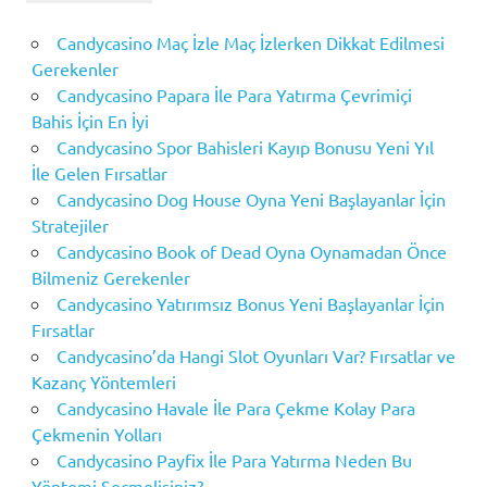
Candycasino Maç İzle Maç İzlerken Dikkat Edilmesi
Gerekenler
Candycasino Papara İle Para Yatırma Çevrimiçi
Bahis İçin En İyi
Candycasino Spor Bahisleri Kayıp Bonusu Yeni Yıl
İle Gelen Fırsatlar
Candycasino Dog House Oyna Yeni Başlayanlar İçin
Stratejiler
Candycasino Book of Dead Oyna Oynamadan Önce
Bilmeniz Gerekenler
Candycasino Yatırımsız Bonus Yeni Başlayanlar İçin
Fırsatlar
Candycasino’da Hangi Slot Oyunları Var? Fırsatlar ve
Kazanç Yöntemleri
Candycasino Havale İle Para Çekme Kolay Para
Çekmenin Yolları
Candycasino Payfix İle Para Yatırma Neden Bu
Yöntemi Seçmelisiniz?