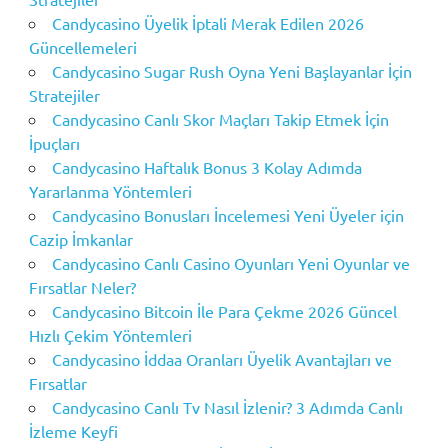
Candycasino Üyelik İptali Merak Edilen 2026
Güncellemeleri
Candycasino Sugar Rush Oyna Yeni Başlayanlar İçin
Stratejiler
Candycasino Canlı Skor Maçları Takip Etmek İçin
İpuçları
Candycasino Haftalık Bonus 3 Kolay Adımda
Yararlanma Yöntemleri
Candycasino Bonusları İncelemesi Yeni Üyeler için
Cazip İmkanlar
Candycasino Canlı Casino Oyunları Yeni Oyunlar ve
Fırsatlar Neler?
Candycasino Bitcoin İle Para Çekme 2026 Güncel
Hızlı Çekim Yöntemleri
Candycasino İddaa Oranları Üyelik Avantajları ve
Fırsatlar
Candycasino Canlı Tv Nasıl İzlenir? 3 Adımda Canlı
İzleme Keyfi