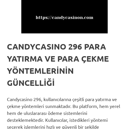
CANDYCASINO 296 PARA
YATIRMA VE PARA ÇEKME
YÖNTEMLERİNİN
GÜNCELLİĞİ
Candycasino 296, kullanıcılarına çeşitli para yatırma ve
çekme yöntemleri sunmaktadır. Bu platform, hem yerel
hem de uluslararası ödeme sistemlerini
desteklemektedir. Kullanıcılar, istedikleri yöntemi
seçerek işlemlerini hızlı ve güvenli bir şekilde