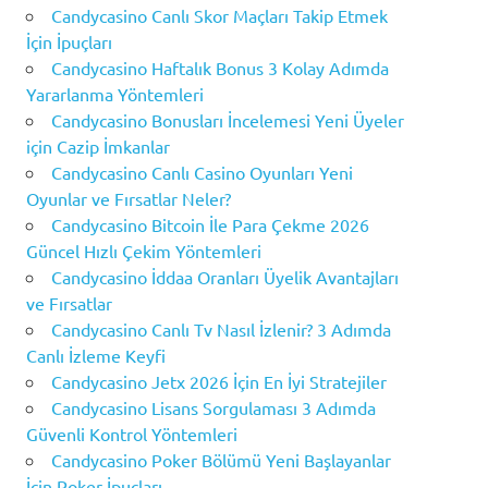
Candycasino Canlı Skor Maçları Takip Etmek
İçin İpuçları
Candycasino Haftalık Bonus 3 Kolay Adımda
Yararlanma Yöntemleri
Candycasino Bonusları İncelemesi Yeni Üyeler
için Cazip İmkanlar
Candycasino Canlı Casino Oyunları Yeni
Oyunlar ve Fırsatlar Neler?
Candycasino Bitcoin İle Para Çekme 2026
Güncel Hızlı Çekim Yöntemleri
Candycasino İddaa Oranları Üyelik Avantajları
ve Fırsatlar
Candycasino Canlı Tv Nasıl İzlenir? 3 Adımda
Canlı İzleme Keyfi
Candycasino Jetx 2026 İçin En İyi Stratejiler
Candycasino Lisans Sorgulaması 3 Adımda
Güvenli Kontrol Yöntemleri
Candycasino Poker Bölümü Yeni Başlayanlar
İçin Poker İpuçları