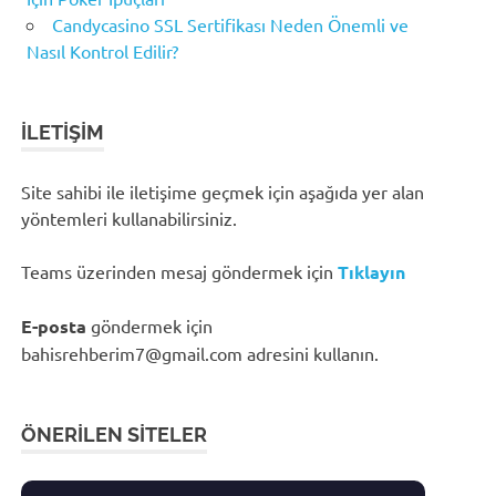
Candycasino SSL Sertifikası Neden Önemli ve
Nasıl Kontrol Edilir?
İLETIŞIM
Site sahibi ile iletişime geçmek için aşağıda yer alan
yöntemleri kullanabilirsiniz.
Teams üzerinden mesaj göndermek için
Tıklayın
E-posta
göndermek için
bahisrehberim7@gmail.com
adresini kullanın.
ÖNERILEN SITELER