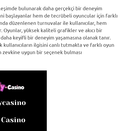
kileşimde bulunarak daha gerçekçi bir deneyim
ni başlayanlar hem de tecrübeli oyuncular için farklı
ormda düzenlenen turnuvalar ile kullanıcılar, hem
Oyunlar, yüksek kaliteli grafikler ve akıcı bir
 daha keyifli bir deneyim yaşamasına olanak tanır.
kullanıcıların ilgisini canlı tutmakta ve farklı oyun
n zevkine uygun bir seçenek bulması