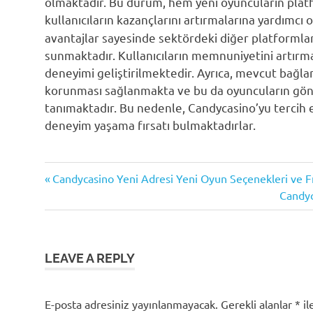
olmaktadır. Bu durum, hem yeni oyuncuların pla
kullanıcıların kazançlarını artırmalarına yardımcı 
avantajlar sayesinde sektördeki diğer platformla
sunmaktadır. Kullanıcıların memnuniyetini artırmak
deneyimi geliştirilmektedir. Ayrıca, mevcut bağlan
korunması sağlanmakta ve bu da oyuncuların gönü
tanımaktadır. Bu nedenle, Candycasino’yu tercih 
deneyim yaşama fırsatı bulmaktadırlar.
Canlı
Previous
Yazı
Candycasino Yeni Adresi Yeni Oyun Seçenekleri ve Fı
Oyunlar
Post:
Next
Candyc
gezinmesi
Gerçek
Post:
Zamanlı
Oyun
Kumarhane
LEAVE A REPLY
Deneyimi
E-posta adresiniz yayınlanmayacak.
Gerekli alanlar
*
il