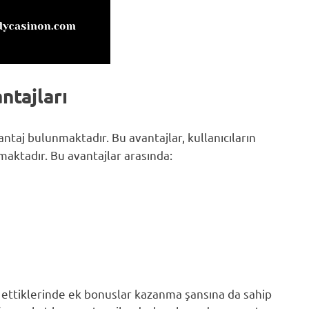
ntajları
ntaj bulunmaktadır. Bu avantajlar, kullanıcıların
aktadır. Bu avantajlar arasında:
vet ettiklerinde ek bonuslar kazanma şansına da sahip