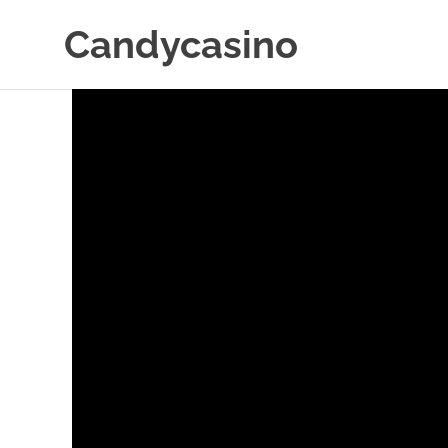
Skip
Candycasino
to
content