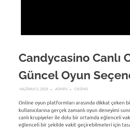
Candycasino Canlı 
Güncel Oyun Seçene
HAZIRAN 5, 2026
ADMIN
CASINO
Online oyun platformları arasında dikkat çeken b
kullanıcılarına gerçek zamanlı oyun deneyimi sunm
canlı krupiyeler ile dolu bir ortamda eğlenceli vaki
eğlenceli bir şekilde vakit geçirebilmeleri için tas