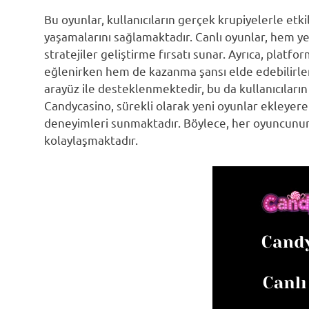
Bu oyunlar, kullanıcıların gerçek krupiyelerle et
yaşamalarını sağlamaktadır. Canlı oyunlar, hem ye
stratejiler geliştirme fırsatı sunar. Ayrıca, platf
eğlenirken hem de kazanma şansı elde edebilirler. 
arayüz ile desteklenmektedir, bu da kullanıcıların
Candycasino, sürekli olarak yeni oyunlar ekleyerek 
deneyimleri sunmaktadır. Böylece, her oyuncunu
kolaylaşmaktadır.