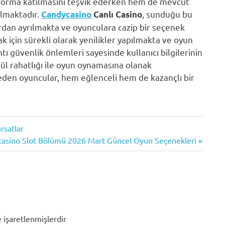
tforma katılmasını teşvik ederken hem de mevcut
olmaktadır.
, sunduğu bu
Candycasino
Canlı Casino
rdan ayrılmakta ve oyunculara cazip bir seçenek
 için sürekli olarak yenilikler yapılmakta ve oyun
tı güvenlik önlemleri sayesinde kullanıcı bilgilerinin
l rahatlığı ile oyun oynamasına olanak
eden oyuncular, hem eğlenceli hem de kazançlı bir
rsatlar
asino Slot Bölümü 2026 Mart Güncel Oyun Seçenekleri
e işaretlenmişlerdir