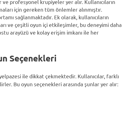
r ve profesyonel krupiyeler yer alır. Kullanıcıların
maları için gereken tüm önlemler alınmıştır.
tamı sağlanmaktadır. Ek olarak, kullanıcıların
rı ve çeşitli oyun içi etkileşimler, bu deneyimi daha
ostu arayüzü ve kolay erişim imkanı ile her
un Seçenekleri
lpazesi ile dikkat çekmektedir. Kullanıcılar, farklı
irler. Bu oyun seçenekleri arasında şunlar yer alır: