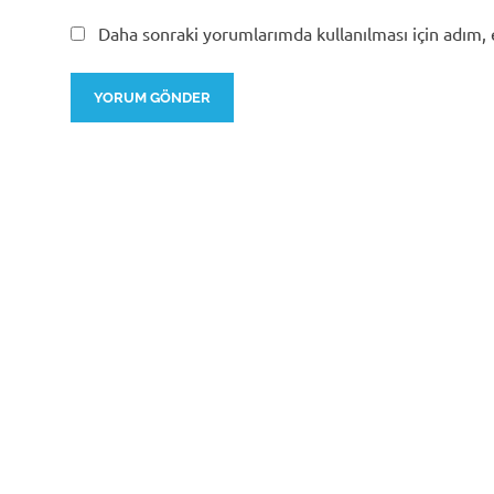
Daha sonraki yorumlarımda kullanılması için adım, 