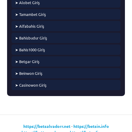
➤ Alobet Giriş
➤ Tamambet Giriş
➤ Alfabahis Giriş
➤ Bahisbudur Giriş
➤ Bahis1000 Giriş
➤ Betgar Giriş
➤ Beinwon Giriş
➤ Casinowon Giriş
https://betsalvadorr.net
-
https://betsin.info