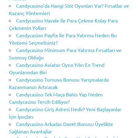
Candycasino’da Hangi Slot Oyunları Var? Fırsatlar ve
Kazanç Yöntemleri
Candycasino Havale İle Para Çekme Kolay Para
Çekmenin Yolları
Candycasino Payfix İle Para Yatırma Neden Bu
Yöntemi Seçmelisiniz?
Candycasino Minimum Para Yatırma Fırsatları ve
Sunmuş Olduğu
Candycasino Aviator Oyna Yılın En Trend
Oyunlarından Biri
Candycasino Turnuva Bonusu Yarışmalarda
Kazanmanızı Artıracak
Candycasino Tek Maça Bahis Yap Neden
Candycasino Tercih Ediliyor?
Candycasino Giriş Adresi Nedir? Yeni Başlayanlar
İçin İpuçları
Candycasino Arkadas Davet Bonusu Üyelikte
Sağlanan Avantajlar