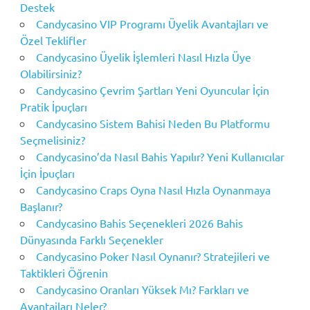
Destek
Candycasino VIP Programı Üyelik Avantajları ve
Özel Teklifler
Candycasino Üyelik İşlemleri Nasıl Hızla Üye
Olabilirsiniz?
Candycasino Çevrim Şartları Yeni Oyuncular İçin
Pratik İpuçları
Candycasino Sistem Bahisi Neden Bu Platformu
Seçmelisiniz?
Candycasino’da Nasıl Bahis Yapılır? Yeni Kullanıcılar
İçin İpuçları
Candycasino Craps Oyna Nasıl Hızla Oynanmaya
Başlanır?
Candycasino Bahis Seçenekleri 2026 Bahis
Dünyasında Farklı Seçenekler
Candycasino Poker Nasıl Oynanır? Stratejileri ve
Taktikleri Öğrenin
Candycasino Oranları Yüksek Mı? Farkları ve
Avantajları Neler?