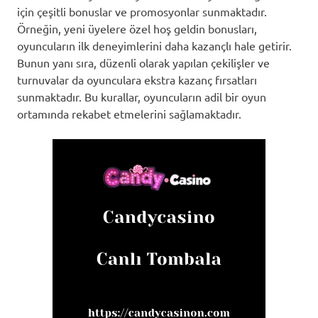
için çeşitli bonuslar ve promosyonlar sunmaktadır.
Örneğin, yeni üyelere özel hoş geldin bonusları,
oyuncuların ilk deneyimlerini daha kazançlı hale getirir.
Bunun yanı sıra, düzenli olarak yapılan çekilişler ve
turnuvalar da oyunculara ekstra kazanç fırsatları
sunmaktadır. Bu kurallar, oyuncuların adil bir oyun
ortamında rekabet etmelerini sağlamaktadır.