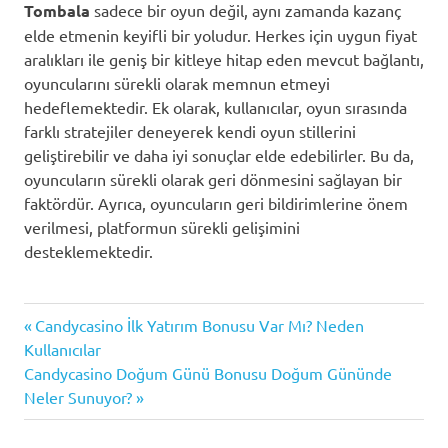
Tombala
sadece bir oyun değil, aynı zamanda kazanç
elde etmenin keyifli bir yoludur. Herkes için uygun fiyat
aralıkları ile geniş bir kitleye hitap eden mevcut bağlantı,
oyuncularını sürekli olarak memnun etmeyi
hedeflemektedir. Ek olarak, kullanıcılar, oyun sırasında
farklı stratejiler deneyerek kendi oyun stillerini
geliştirebilir ve daha iyi sonuçlar elde edebilirler. Bu da,
oyuncuların sürekli olarak geri dönmesini sağlayan bir
faktördür. Ayrıca, oyuncuların geri bildirimlerine önem
verilmesi, platformun sürekli gelişimini
desteklemektedir.
Canlı
Previous
Yazı
Candycasino İlk Yatırım Bonusu Var Mı? Neden
Oyun
Post:
Kullanıcılar
gezinmesi
Çevrimiçi
Next
Candycasino Doğum Günü Bonusu Doğum Gününde
Oyun
Post:
Neler Sunuyor?
Tombala
Eğlencesi