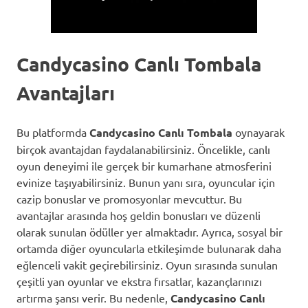
Candycasino Canlı Tombala
Avantajları
Bu platformda
Candycasino Canlı Tombala
oynayarak
birçok avantajdan faydalanabilirsiniz. Öncelikle, canlı
oyun deneyimi ile gerçek bir kumarhane atmosferini
evinize taşıyabilirsiniz. Bunun yanı sıra, oyuncular için
cazip bonuslar ve promosyonlar mevcuttur. Bu
avantajlar arasında hoş geldin bonusları ve düzenli
olarak sunulan ödüller yer almaktadır. Ayrıca, sosyal bir
ortamda diğer oyuncularla etkileşimde bulunarak daha
eğlenceli vakit geçirebilirsiniz. Oyun sırasında sunulan
çeşitli yan oyunlar ve ekstra fırsatlar, kazançlarınızı
artırma şansı verir. Bu nedenle,
Candycasino Canlı