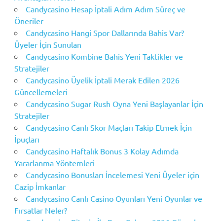
Candycasino Hesap İptali Adım Adım Süreç ve
Öneriler
Candycasino Hangi Spor Dallarında Bahis Var?
Üyeler İçin Sunulan
Candycasino Kombine Bahis Yeni Taktikler ve
Stratejiler
Candycasino Üyelik İptali Merak Edilen 2026
Güncellemeleri
Candycasino Sugar Rush Oyna Yeni Başlayanlar İçin
Stratejiler
Candycasino Canlı Skor Maçları Takip Etmek İçin
İpuçları
Candycasino Haftalık Bonus 3 Kolay Adımda
Yararlanma Yöntemleri
Candycasino Bonusları İncelemesi Yeni Üyeler için
Cazip İmkanlar
Candycasino Canlı Casino Oyunları Yeni Oyunlar ve
Fırsatlar Neler?