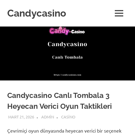
Skip
to
Candycasino
MENU
content
Candycasino Canlı Tombala 3
Heyecan Verici Oyun Taktikleri
MART 21, 2026
ADMIN
CASINO
Çevrimiçi oyun dünyasında heyecan verici bir seçenek