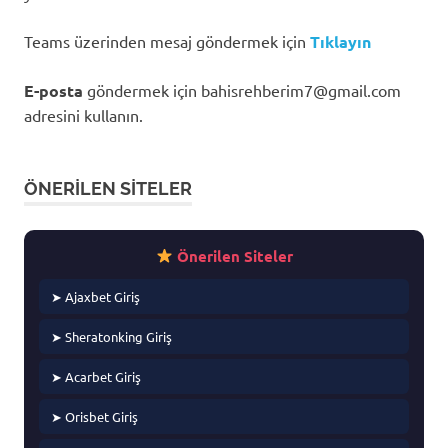
Teams üzerinden mesaj göndermek için
Tıklayın
E-posta
göndermek için
bahisrehberim7@gmail.com
adresini kullanın.
ÖNERILEN SITELER
Önerilen Siteler
➤ Ajaxbet Giriş
➤ Sheratonking Giriş
➤ Acarbet Giriş
➤ Orisbet Giriş