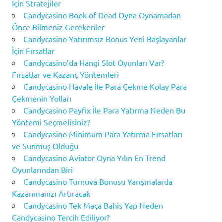
İçin Stratejiler
Candycasino Book of Dead Oyna Oynamadan
Önce Bilmeniz Gerekenler
Candycasino Yatırımsız Bonus Yeni Başlayanlar
İçin Fırsatlar
Candycasino’da Hangi Slot Oyunları Var?
Fırsatlar ve Kazanç Yöntemleri
Candycasino Havale İle Para Çekme Kolay Para
Çekmenin Yolları
Candycasino Payfix İle Para Yatırma Neden Bu
Yöntemi Seçmelisiniz?
Candycasino Minimum Para Yatırma Fırsatları
ve Sunmuş Olduğu
Candycasino Aviator Oyna Yılın En Trend
Oyunlarından Biri
Candycasino Turnuva Bonusu Yarışmalarda
Kazanmanızı Artıracak
Candycasino Tek Maça Bahis Yap Neden
Candycasino Tercih Ediliyor?