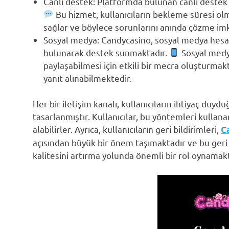
Canlı destek: Platformda bulunan canlı destek hat
Bu hizmet, kullanıcıların bekleme süresi ol
sağlar ve böylece sorunlarını anında çözme imk
Sosyal medya: Candycasino, sosyal medya hesapl
bulunarak destek sunmaktadır.
Sosyal medya
paylaşabilmesi için etkili bir mecra oluşturmakt
yanıt alınabilmektedir.
Her bir iletişim kanalı, kullanıcıların ihtiyaç duy
tasarlanmıştır. Kullanıcılar, bu yöntemleri kullana
alabilirler. Ayrıca, kullanıcıların geri bildirimleri,
C
açısından büyük bir önem taşımaktadır ve bu geri
kalitesini artırma yolunda önemli bir rol oynamakt