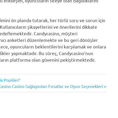
 etkileşim, oyuncuların siteye olan bağlılıklarını
imini ön planda tutarak, her türlü soru ve sorun için
lanıcıların şikayetlerini ve önerilerini dikkate
ı hedeflemektedir. Candycasino, müşteri
nıcı anketleri düzenlemekte ve bu geri dönüşler
ece, oyuncuların beklentilerini karşılamak ve onlara
ilikler yapmaktadır. Bu süreç, Candycasino’nun
arın platforma olan güvenini pekiştirmektedir.
a Popüler?
asino Casino Sağlayıcıları Fırsatlar ve Oyun Seçenekleri