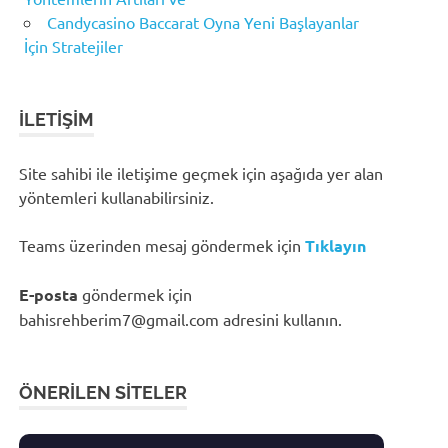
Candycasino Baccarat Oyna Yeni Başlayanlar
İçin Stratejiler
İLETIŞIM
Site sahibi ile iletişime geçmek için aşağıda yer alan
yöntemleri kullanabilirsiniz.
Teams üzerinden mesaj göndermek için
Tıklayın
E-posta
göndermek için
bahisrehberim7@gmail.com
adresini kullanın.
ÖNERILEN SITELER