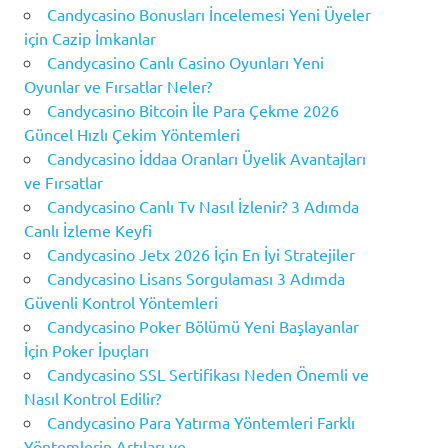
Candycasino Bonusları İncelemesi Yeni Üyeler
için Cazip İmkanlar
Candycasino Canlı Casino Oyunları Yeni
Oyunlar ve Fırsatlar Neler?
Candycasino Bitcoin İle Para Çekme 2026
Güncel Hızlı Çekim Yöntemleri
Candycasino İddaa Oranları Üyelik Avantajları
ve Fırsatlar
Candycasino Canlı Tv Nasıl İzlenir? 3 Adımda
Canlı İzleme Keyfi
Candycasino Jetx 2026 İçin En İyi Stratejiler
Candycasino Lisans Sorgulaması 3 Adımda
Güvenli Kontrol Yöntemleri
Candycasino Poker Bölümü Yeni Başlayanlar
İçin Poker İpuçları
Candycasino SSL Sertifikası Neden Önemli ve
Nasıl Kontrol Edilir?
Candycasino Para Yatırma Yöntemleri Farklı
Yöntemlerin Artıları ve