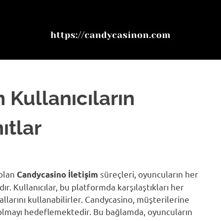
 Kullanıcıların
ıtlar
 olan
süreçleri, oyuncuların her
Candycasino İletişim
r. Kullanıcılar, bu platformda karşılaştıkları her
llarını kullanabilirler. Candycasino, müşterilerine
ı olmayı hedeflemektedir. Bu bağlamda, oyuncuların