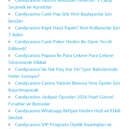
Seçenek ve Ayrıntılar
Candycasino Canlı Maç İzle Yeni Başlayanlar İçin
İpuçları
Candycasino Kayıt Nasıl Yapılır? Yeni Kullanıcılar İçin
7 Adım
Candycasino Canlı Poker Neden Bu Oyun Tercih
Edilmeli?
Candycasino Papara İle Para Çekme Para Çekme
Sürecinizde Dikkat
Candycasino’da Tek Maç Var Mı? Spor Bahislerinde
Neler Sunuyor?
Candycasino Casino Yatırım Bonusu Yeni Üyeler İçin
Kaçırılmayacak
Candycasino Jackpot Oyunları 2026 Mart Güncel
Fırsatlar ve Bonuslar
Candycasino Whatsapp İletişim Neden Hızlı ve Etkili
Destek
Candycasino VIP Programı Üyelik Avantajları ve