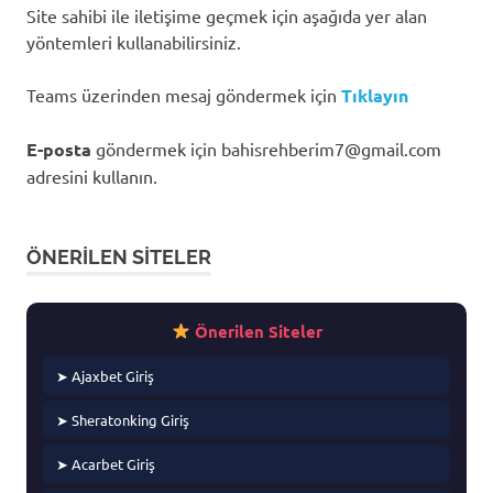
Site sahibi ile iletişime geçmek için aşağıda yer alan
yöntemleri kullanabilirsiniz.
Teams üzerinden mesaj göndermek için
Tıklayın
E-posta
göndermek için
bahisrehberim7@gmail.com
adresini kullanın.
ÖNERILEN SITELER
Önerilen Siteler
➤ Ajaxbet Giriş
➤ Sheratonking Giriş
➤ Acarbet Giriş