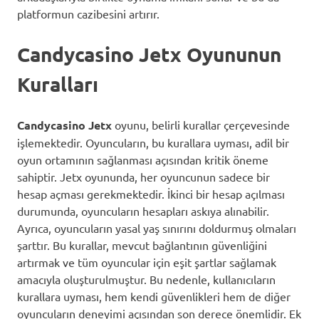
platformun cazibesini artırır.
Candycasino Jetx Oyununun
Kuralları
Candycasino Jetx
oyunu, belirli kurallar çerçevesinde
işlemektedir. Oyuncuların, bu kurallara uyması, adil bir
oyun ortamının sağlanması açısından kritik öneme
sahiptir. Jetx oyununda, her oyuncunun sadece bir
hesap açması gerekmektedir. İkinci bir hesap açılması
durumunda, oyuncuların hesapları askıya alınabilir.
Ayrıca, oyuncuların yasal yaş sınırını doldurmuş olmaları
şarttır. Bu kurallar, mevcut bağlantının güvenliğini
artırmak ve tüm oyuncular için eşit şartlar sağlamak
amacıyla oluşturulmuştur. Bu nedenle, kullanıcıların
kurallara uyması, hem kendi güvenlikleri hem de diğer
oyuncuların deneyimi açısından son derece önemlidir. Ek