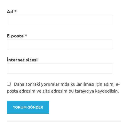
Ad
*
E-posta
*
İnternet sitesi
Daha sonraki yorumlarımda kullanılması için adım, e-
posta adresim ve site adresim bu tarayıcıya kaydedilsin.