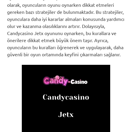
olarak, oyuncuların oyunu oynarken dikkat etmeleri
gereken bazı stratejiler de bulunmaktadır. Bu stratejiler,
oyunculara daha iyi kararlar almaları konusunda yardımcı
olur ve kazanma olasılıklarını artırır. Dolayısıyla,
Candycasino Jetx oyununu oynarken, bu kurallara ve
önerilere dikkat etmek büyük önem taşır. Ayrıca,
oyuncuların bu kuralları öğrenerek ve uygulayarak, daha
güvenli bir oyun ortamında keyfini çıkarmaları sağlanır.