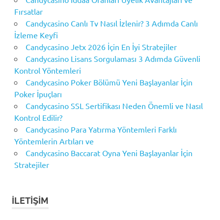
Fırsatlar
Candycasino Canlı Tv Nasıl İzlenir? 3 Adımda Canlı
İzleme Keyfi
Candycasino Jetx 2026 İçin En İyi Stratejiler
Candycasino Lisans Sorgulaması 3 Adımda Güvenli
Kontrol Yöntemleri
Candycasino Poker Bölümü Yeni Başlayanlar İçin
Poker İpuçları
Candycasino SSL Sertifikası Neden Önemli ve Nasıl
Kontrol Edilir?
Candycasino Para Yatırma Yöntemleri Farklı
Yöntemlerin Artıları ve
Candycasino Baccarat Oyna Yeni Başlayanlar İçin
Stratejiler
İLETIŞIM