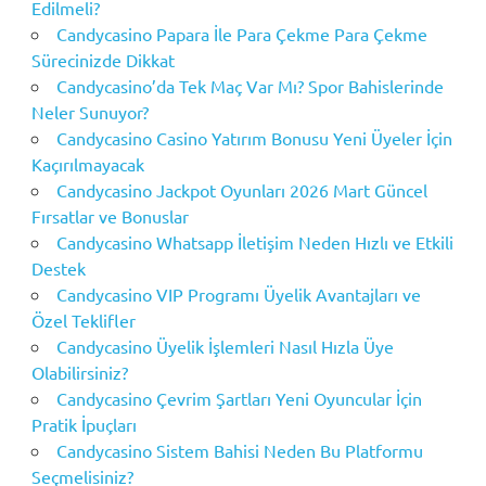
Edilmeli?
Candycasino Papara İle Para Çekme Para Çekme
Sürecinizde Dikkat
Candycasino’da Tek Maç Var Mı? Spor Bahislerinde
Neler Sunuyor?
Candycasino Casino Yatırım Bonusu Yeni Üyeler İçin
Kaçırılmayacak
Candycasino Jackpot Oyunları 2026 Mart Güncel
Fırsatlar ve Bonuslar
Candycasino Whatsapp İletişim Neden Hızlı ve Etkili
Destek
Candycasino VIP Programı Üyelik Avantajları ve
Özel Teklifler
Candycasino Üyelik İşlemleri Nasıl Hızla Üye
Olabilirsiniz?
Candycasino Çevrim Şartları Yeni Oyuncular İçin
Pratik İpuçları
Candycasino Sistem Bahisi Neden Bu Platformu
Seçmelisiniz?