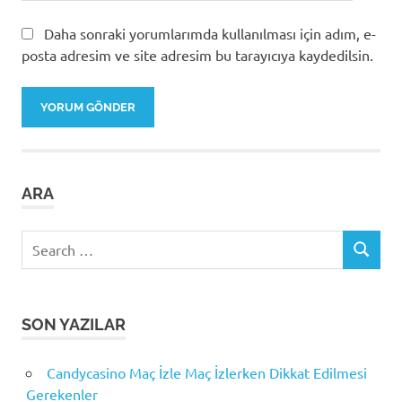
Daha sonraki yorumlarımda kullanılması için adım, e-
posta adresim ve site adresim bu tarayıcıya kaydedilsin.
ARA
Search
SEARCH
for:
SON YAZILAR
Candycasino Maç İzle Maç İzlerken Dikkat Edilmesi
Gerekenler