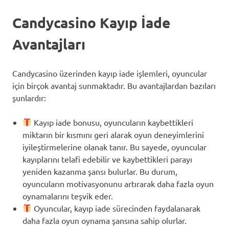
Candycasino Kayıp İade
Avantajları
Candycasino üzerinden kayıp iade işlemleri, oyuncular
için birçok avantaj sunmaktadır. Bu avantajlardan bazıları
şunlardır:
Kayıp iade bonusu, oyuncuların kaybettikleri
miktarın bir kısmını geri alarak oyun deneyimlerini
iyileştirmelerine olanak tanır. Bu sayede, oyuncular
kayıplarını telafi edebilir ve kaybettikleri parayı
yeniden kazanma şansı bulurlar. Bu durum,
oyuncuların motivasyonunu artırarak daha fazla oyun
oynamalarını teşvik eder.
Oyuncular, kayıp iade sürecinden faydalanarak
daha fazla oyun oynama şansına sahip olurlar.