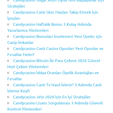
Stratejiler
Candycasino Canlı Skor Maçları Takip Etmek İçin
İpuçları
Candycasino Haftalık Bonus 3 Kolay Adımda
Yararlanma Yöntemleri
Candycasino Bonusları İncelemesi Yeni Üyeler için
Cazip İmkanlar
Candycasino Canlı Casino Oyunları Yeni Oyunlar ve
Fırsatlar Neler?
Candycasino Bitcoin İle Para Çekme 2026 Güncel
Hızlı Çekim Yöntemleri
Candycasino İddaa Oranları Üyelik Avantajları ve
Fırsatlar
Candycasino Canlı Tv Nasıl İzlenir? 3 Adımda Canlı
İzleme Keyfi
Candycasino Jetx 2026 İçin En İyi Stratejiler
Candycasino Lisans Sorgulaması 3 Adımda Güvenli
Kontrol Yöntemleri