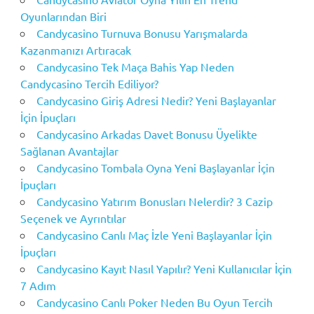
Oyunlarından Biri
Candycasino Turnuva Bonusu Yarışmalarda
Kazanmanızı Artıracak
Candycasino Tek Maça Bahis Yap Neden
Candycasino Tercih Ediliyor?
Candycasino Giriş Adresi Nedir? Yeni Başlayanlar
İçin İpuçları
Candycasino Arkadas Davet Bonusu Üyelikte
Sağlanan Avantajlar
Candycasino Tombala Oyna Yeni Başlayanlar İçin
İpuçları
Candycasino Yatırım Bonusları Nelerdir? 3 Cazip
Seçenek ve Ayrıntılar
Candycasino Canlı Maç İzle Yeni Başlayanlar İçin
İpuçları
Candycasino Kayıt Nasıl Yapılır? Yeni Kullanıcılar İçin
7 Adım
Candycasino Canlı Poker Neden Bu Oyun Tercih