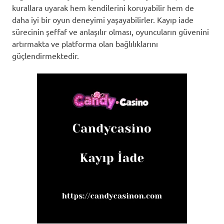
kurallara uyarak hem kendilerini koruyabilir hem de
daha iyi bir oyun deneyimi yaşayabilirler. Kayıp iade
sürecinin şeffaf ve anlaşılır olması, oyuncuların güvenini
artırmakta ve platforma olan bağlılıklarını
güçlendirmektedir.