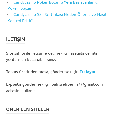
Candycasino Poker Bölümü Yeni Başlayanlar İçin
Poker İpuçları
Candycasino SSL Sertifikası Neden Önemli ve Nasıl
Kontrol Edilir?
İLETIŞIM
Site sahibi ile iletişime geçmek için aşağıda yer alan
yöntemleri kullanabilirsiniz.
Teams üzerinden mesaj göndermek için
Tıklayın
E-posta
göndermek için
bahisrehberim7@gmail.com
adresini kullanın.
ÖNERILEN SITELER