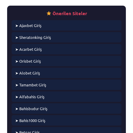
Önerilen Siteler
➤ Ajaxbet Giriş
➤ Sheratonking Giriş
➤ Acarbet Giriş
➤ Orisbet Giriş
➤ Alobet Giriş
➤ Tamambet Giriş
➤ Alfabahis Giriş
➤ Bahisbudur Giriş
➤ Bahis1000 Giriş
➤ Betgar Giriş