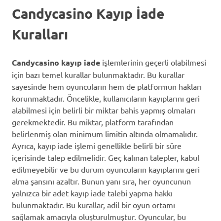
Candycasino Kayıp İade
Kuralları
Candycasino kayıp iade
işlemlerinin geçerli olabilmesi
için bazı temel kurallar bulunmaktadır. Bu kurallar
sayesinde hem oyuncuların hem de platformun hakları
korunmaktadır. Öncelikle, kullanıcıların kayıplarını geri
alabilmesi için belirli bir miktar bahis yapmış olmaları
gerekmektedir. Bu miktar, platform tarafından
belirlenmiş olan minimum limitin altında olmamalıdır.
Ayrıca, kayıp iade işlemi genellikle belirli bir süre
içerisinde talep edilmelidir. Geç kalınan talepler, kabul
edilmeyebilir ve bu durum oyuncuların kayıplarını geri
alma şansını azaltır. Bunun yanı sıra, her oyuncunun
yalnızca bir adet kayıp iade talebi yapma hakkı
bulunmaktadır. Bu kurallar, adil bir oyun ortamı
sağlamak amacıyla oluşturulmuştur. Oyuncular, bu