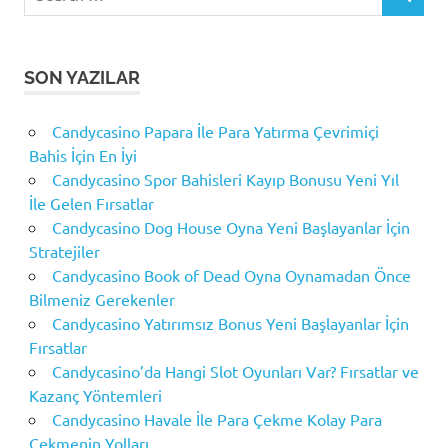
SEARCH
for:
SON YAZILAR
Candycasino Papara İle Para Yatırma Çevrimiçi
Bahis İçin En İyi
Candycasino Spor Bahisleri Kayıp Bonusu Yeni Yıl
İle Gelen Fırsatlar
Candycasino Dog House Oyna Yeni Başlayanlar İçin
Stratejiler
Candycasino Book of Dead Oyna Oynamadan Önce
Bilmeniz Gerekenler
Candycasino Yatırımsız Bonus Yeni Başlayanlar İçin
Fırsatlar
Candycasino’da Hangi Slot Oyunları Var? Fırsatlar ve
Kazanç Yöntemleri
Candycasino Havale İle Para Çekme Kolay Para
Çekmenin Yolları