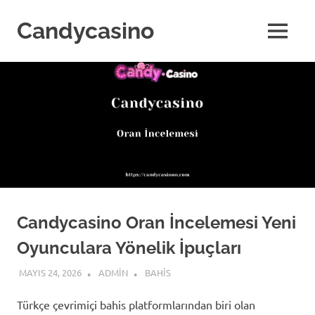
Skip
to
Candycasino
MENU
content
Candycasino Oran İncelemesi Yeni
Oyunculara Yönelik İpuçları
MAYIS 24, 2026
ADMIN
BAHIS
Türkçe çevrimiçi bahis platformlarından biri olan