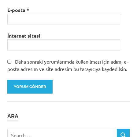
E-posta
*
İnternet sitesi
Daha sonraki yorumlarımda kullanılması için adım, e-
posta adresim ve site adresim bu tarayıcıya kaydedilsin.
ARA
Search