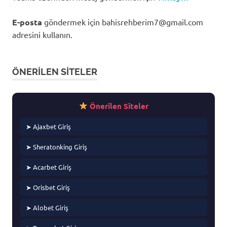
E-posta
göndermek için
bahisrehberim7@gmail.com
adresini kullanın.
ÖNERILEN SITELER
Önerilen Siteler
➤ Ajaxbet Giriş
➤ Sheratonking Giriş
➤ Acarbet Giriş
➤ Orisbet Giriş
➤ Alobet Giriş