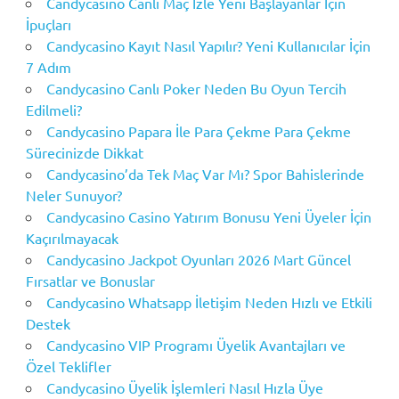
Candycasino Canlı Maç İzle Yeni Başlayanlar İçin
İpuçları
Candycasino Kayıt Nasıl Yapılır? Yeni Kullanıcılar İçin
7 Adım
Candycasino Canlı Poker Neden Bu Oyun Tercih
Edilmeli?
Candycasino Papara İle Para Çekme Para Çekme
Sürecinizde Dikkat
Candycasino’da Tek Maç Var Mı? Spor Bahislerinde
Neler Sunuyor?
Candycasino Casino Yatırım Bonusu Yeni Üyeler İçin
Kaçırılmayacak
Candycasino Jackpot Oyunları 2026 Mart Güncel
Fırsatlar ve Bonuslar
Candycasino Whatsapp İletişim Neden Hızlı ve Etkili
Destek
Candycasino VIP Programı Üyelik Avantajları ve
Özel Teklifler
Candycasino Üyelik İşlemleri Nasıl Hızla Üye