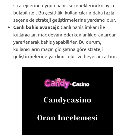
stratejilerine uygun bahis seçeneklerini kolayca
bulabilirler. Bu çeşitlilik, kullanıcıların daha fazla
seçenekle strateji geliştirmelerine yardımcı olur.
Canlı bahis avantajı:
Canlı bahis imkanı ile
kullanıcılar, maç devam ederken anlık oranlardan
yararlanarak bahis yapabilirler. Bu durum,
kullanıcıların maçın gidişatına göre strateji
geliştirmelerine yardımcı olur ve heyecanı artırır.