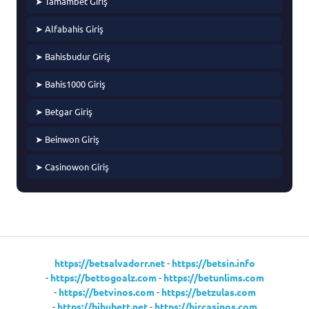
➤ Tamambet Giriş
➤ Alfabahis Giriş
➤ Bahisbudur Giriş
➤ Bahis1000 Giriş
➤ Betgar Giriş
➤ Beinwon Giriş
➤ Casinowon Giriş
https://betsalvadorr.net
-
https://betsin.info
-
https://bettogoalz.com
-
https://betunlims.com
-
https://betvinos.com
-
https://betzulas.com
-
https://bibubett.net
-
https://bircasinos.com