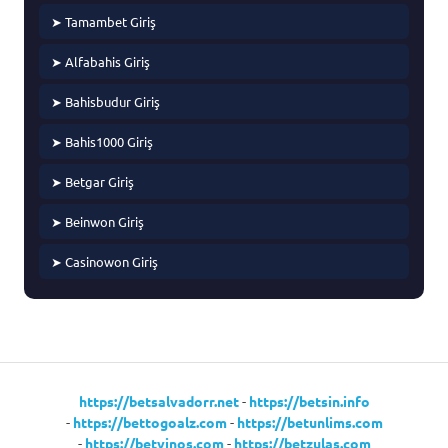
➤ Tamambet Giriş
➤ Alfabahis Giriş
➤ Bahisbudur Giriş
➤ Bahis1000 Giriş
➤ Betgar Giriş
➤ Beinwon Giriş
➤ Casinowon Giriş
https://betsalvadorr.net
-
https://betsin.info
-
https://bettogoalz.com
-
https://betunlims.com
-
https://betvinos.com
-
https://betzulas.com