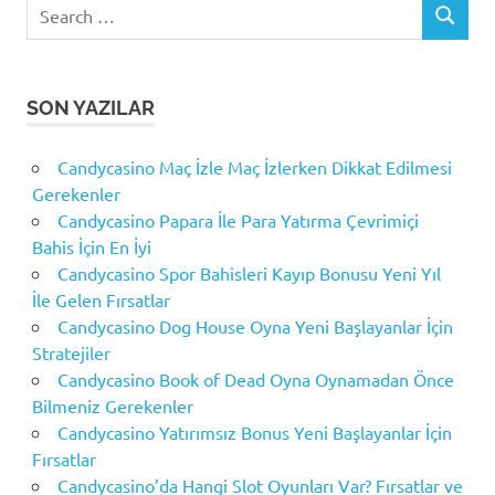
Search
SEARCH
for:
SON YAZILAR
Candycasino Maç İzle Maç İzlerken Dikkat Edilmesi
Gerekenler
Candycasino Papara İle Para Yatırma Çevrimiçi
Bahis İçin En İyi
Candycasino Spor Bahisleri Kayıp Bonusu Yeni Yıl
İle Gelen Fırsatlar
Candycasino Dog House Oyna Yeni Başlayanlar İçin
Stratejiler
Candycasino Book of Dead Oyna Oynamadan Önce
Bilmeniz Gerekenler
Candycasino Yatırımsız Bonus Yeni Başlayanlar İçin
Fırsatlar
Candycasino’da Hangi Slot Oyunları Var? Fırsatlar ve