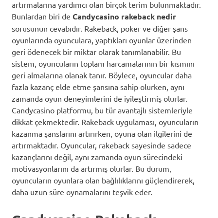
artırmalarına yardımcı olan birçok terim bulunmaktadır.
Bunlardan biri de
Candycasino rakeback nedir
sorusunun cevabıdır. Rakeback, poker ve diğer şans
oyunlarında oyunculara, yaptıkları oyunlar üzerinden
geri ödenecek bir miktar olarak tanımlanabilir. Bu
sistem, oyuncuların toplam harcamalarının bir kısmını
geri almalarına olanak tanır. Böylece, oyuncular daha
fazla kazanç elde etme şansına sahip olurken, aynı
zamanda oyun deneyimlerini de iyileştirmiş olurlar.
Candycasino platformu, bu tür avantajlı sistemleriyle
dikkat çekmektedir. Rakeback uygulaması, oyuncuların
kazanma şanslarını artırırken, oyuna olan ilgilerini de
artırmaktadır. Oyuncular, rakeback sayesinde sadece
kazançlarını değil, aynı zamanda oyun sürecindeki
motivasyonlarını da artırmış olurlar. Bu durum,
oyuncuların oyunlara olan bağlılıklarını güçlendirerek,
daha uzun süre oynamalarını teşvik eder.