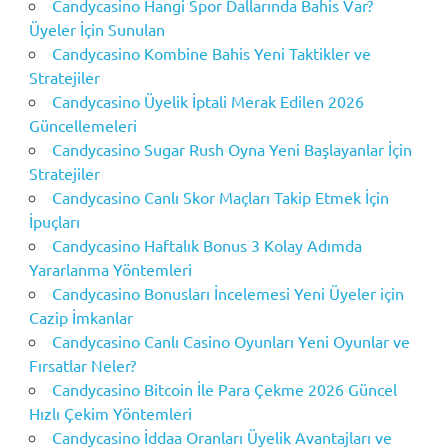
Candycasino Hangi Spor Dallarında Bahis Var?
Üyeler İçin Sunulan
Candycasino Kombine Bahis Yeni Taktikler ve
Stratejiler
Candycasino Üyelik İptali Merak Edilen 2026
Güncellemeleri
Candycasino Sugar Rush Oyna Yeni Başlayanlar İçin
Stratejiler
Candycasino Canlı Skor Maçları Takip Etmek İçin
İpuçları
Candycasino Haftalık Bonus 3 Kolay Adımda
Yararlanma Yöntemleri
Candycasino Bonusları İncelemesi Yeni Üyeler için
Cazip İmkanlar
Candycasino Canlı Casino Oyunları Yeni Oyunlar ve
Fırsatlar Neler?
Candycasino Bitcoin İle Para Çekme 2026 Güncel
Hızlı Çekim Yöntemleri
Candycasino İddaa Oranları Üyelik Avantajları ve