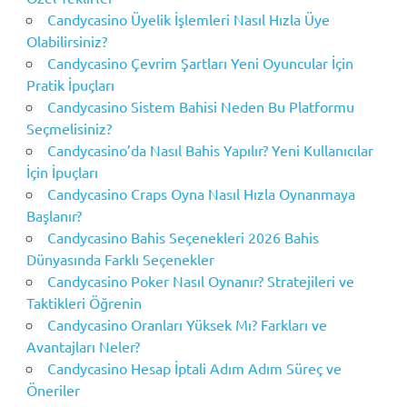
Candycasino Üyelik İşlemleri Nasıl Hızla Üye
Olabilirsiniz?
Candycasino Çevrim Şartları Yeni Oyuncular İçin
Pratik İpuçları
Candycasino Sistem Bahisi Neden Bu Platformu
Seçmelisiniz?
Candycasino’da Nasıl Bahis Yapılır? Yeni Kullanıcılar
İçin İpuçları
Candycasino Craps Oyna Nasıl Hızla Oynanmaya
Başlanır?
Candycasino Bahis Seçenekleri 2026 Bahis
Dünyasında Farklı Seçenekler
Candycasino Poker Nasıl Oynanır? Stratejileri ve
Taktikleri Öğrenin
Candycasino Oranları Yüksek Mı? Farkları ve
Avantajları Neler?
Candycasino Hesap İptali Adım Adım Süreç ve
Öneriler