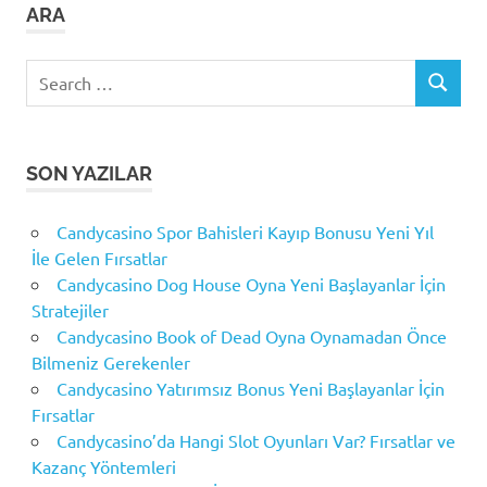
ARA
Search
SEARCH
for:
SON YAZILAR
Candycasino Spor Bahisleri Kayıp Bonusu Yeni Yıl
İle Gelen Fırsatlar
Candycasino Dog House Oyna Yeni Başlayanlar İçin
Stratejiler
Candycasino Book of Dead Oyna Oynamadan Önce
Bilmeniz Gerekenler
Candycasino Yatırımsız Bonus Yeni Başlayanlar İçin
Fırsatlar
Candycasino’da Hangi Slot Oyunları Var? Fırsatlar ve
Kazanç Yöntemleri