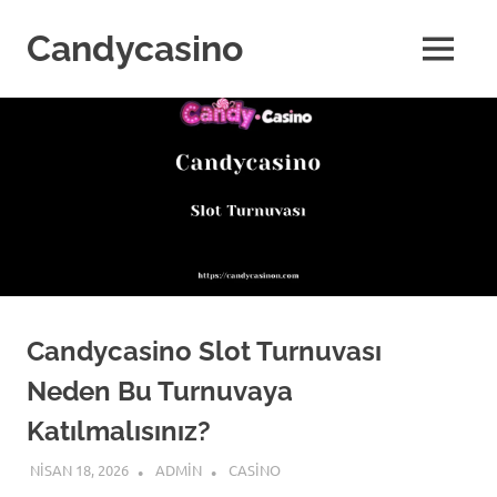
Skip
to
Candycasino
MENU
content
Candycasino Slot Turnuvası
Neden Bu Turnuvaya
Katılmalısınız?
NISAN 18, 2026
ADMIN
CASINO